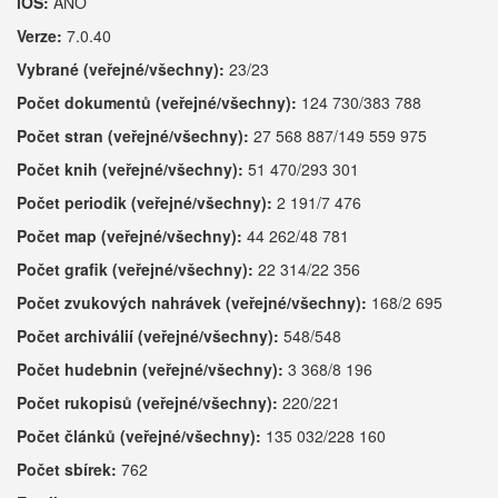
iOS:
ANO
Verze:
7.0.40
Vybrané (veřejné/všechny):
23/23
Počet dokumentů (veřejné/všechny):
124 730/383 788
Počet stran (veřejné/všechny):
27 568 887/149 559 975
Počet knih (veřejné/všechny):
51 470/293 301
Počet periodik (veřejné/všechny):
2 191/7 476
Počet map (veřejné/všechny):
44 262/48 781
Počet grafik (veřejné/všechny):
22 314/22 356
Počet zvukových nahrávek (veřejné/všechny):
168/2 695
Počet archiválií (veřejné/všechny):
548/548
Počet hudebnin (veřejné/všechny):
3 368/8 196
Počet rukopisů (veřejné/všechny):
220/221
Počet článků (veřejné/všechny):
135 032/228 160
Počet sbírek:
762