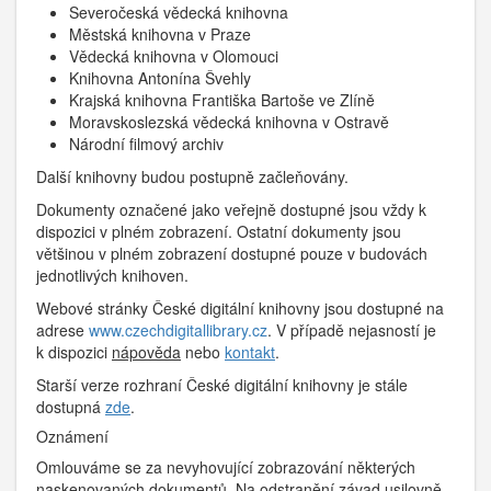
Severočeská vědecká knihovna
Městská knihovna v Praze
Vědecká knihovna v Olomouci
Knihovna Antonína Švehly
Krajská knihovna Františka Bartoše ve Zlíně
Moravskoslezská vědecká knihovna v Ostravě
Národní filmový archiv
Další knihovny budou postupně začleňovány.
Dokumenty označené jako veřejně dostupné jsou vždy k
dispozici v plném zobrazení. Ostatní dokumenty jsou
většinou v plném zobrazení dostupné pouze v budovách
jednotlivých knihoven.
Webové stránky České digitální knihovny jsou dostupné na
adrese
www.czechdigitallibrary.cz
. V případě nejasností je
k dispozici
nápověda
nebo
kontakt
.
Starší verze rozhraní České digitální knihovny je stále
dostupná
zde
.
Oznámení
Omlouváme se za nevyhovující zobrazování některých
naskenovaných dokumentů. Na odstranění závad usilovně