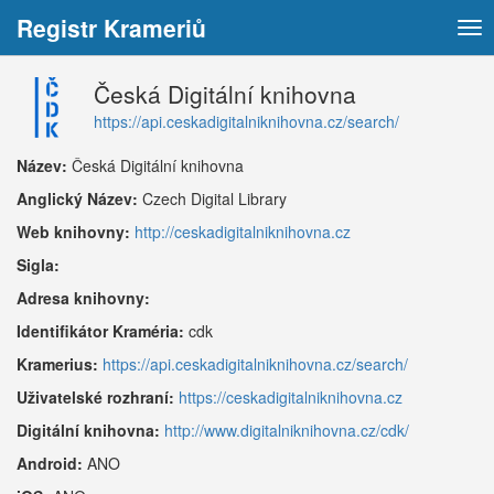
Registr Krameriů
Tog
nav
Česká Digitální knihovna
https://api.ceskadigitalniknihovna.cz/search/
Název:
Česká Digitální knihovna
Anglický Název:
Czech Digital Library
Web knihovny:
http://ceskadigitalniknihovna.cz
Sigla:
Adresa knihovny:
Identifikátor Kraméria:
cdk
Kramerius:
https://api.ceskadigitalniknihovna.cz/search/
Uživatelské rozhraní:
https://ceskadigitalniknihovna.cz
Digitální knihovna:
http://www.digitalniknihovna.cz/cdk/
Android:
ANO