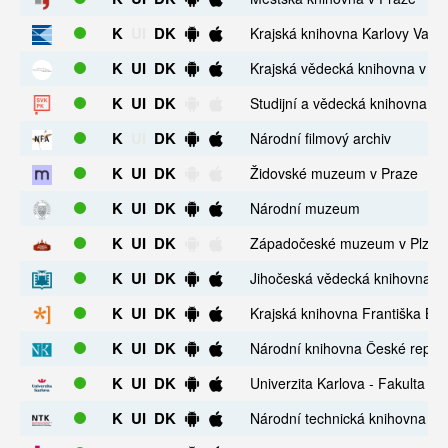
K
UI
DK
Krajská knihovna Karlovy Vary
K
UI
DK
Krajská vědecká knihovna v Lib
K
UI
DK
Studijní a vědecká knihovna Pl
K
UI
DK
Národní filmový archiv
K
UI
DK
Židovské muzeum v Praze
K
UI
DK
Národní muzeum
K
UI
DK
Západočeské muzeum v Plzni
K
UI
DK
Jihočeská vědecká knihovna v 
K
UI
DK
Krajská knihovna Františka Bar
K
UI
DK
Národní knihovna České republ
K
UI
DK
Univerzita Karlova - Fakulta so
K
UI
DK
Národní technická knihovna