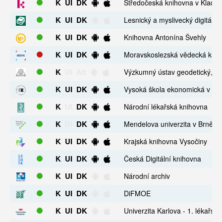
K
UI
DK
Středočeská knihovna v Kladn
K
UI
DK
Lesnický a myslivecký digitální 
K
UI
DK
Knihovna Antonína Švehly
K
UI
DK
Moravskoslezská vědecká knih
K
UI
Alt
Výzkumný ústav geodetický, top
K
UI
DK
Vysoká škola ekonomická v Pr
K
UI
DK
Národní lékařská knihovna
K
UI
DK
Mendelova univerzita v Brně
K
UI
DK
Krajská knihovna Vysočiny
K
UI
DK
Česká Digitální knihovna
K
UI
DK
Národní archiv
K
UI
DK
DiFMOE
K
UI
DK
Univerzita Karlova - 1. lékařská