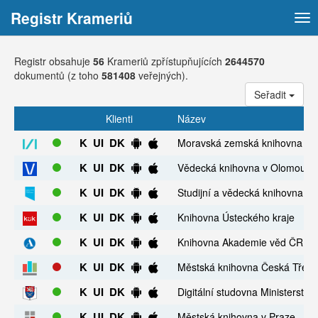
Registr Krameriů
Tog
nav
Registr obsahuje
56
Krameriů zpřístupňujících
2644570
dokumentů (z toho
581408
veřejných).
Seřadit
Klienti
Název
K
UI
DK
Moravská zemská knihovna v 
K
UI
DK
Vědecká knihovna v Olomouci
K
UI
DK
Studijní a vědecká knihovna v 
K
UI
DK
Knihovna Ústeckého kraje
K
UI
DK
Knihovna Akademie věd ČR
K
UI
DK
Městská knihovna Česká Třeb
K
UI
DK
Digitální studovna Ministerstv
K
UI
DK
Městská knihovna v Praze