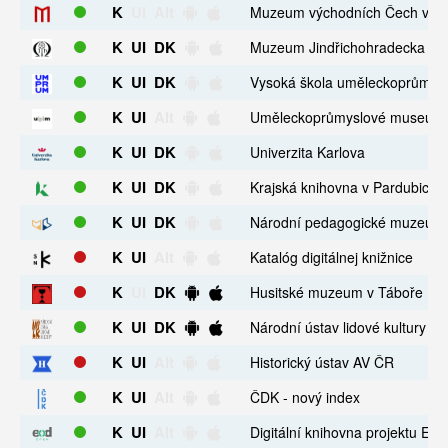
K
UI
Alt
Muzeum východních Čech v Hr
K
UI
DK
Muzeum Jindřichohradecka
K
UI
DK
Vysoká škola uměleckoprůmysl
K
UI
Alt
Uměleckoprůmyslové museum 
K
UI
DK
Univerzita Karlova
K
UI
DK
Krajská knihovna v Pardubicích
K
UI
DK
Národní pedagogické muzeum 
K
UI
Alt
Katalóg digitálnej knižnice
K
UI
DK
Husitské muzeum v Táboře
K
UI
DK
Národní ústav lidové kultury
K
UI
Alt
Historický ústav AV ČR
K
UI
Alt
ČDK - nový index
K
UI
Alt
Digitální knihovna projektu Eo