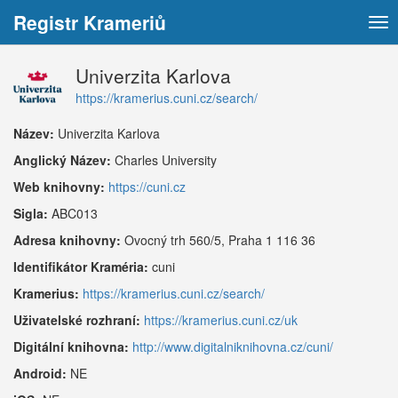
Registr Krameriů
Tog
nav
Univerzita Karlova
https://kramerius.cuni.cz/search/
Název:
Univerzita Karlova
Anglický Název:
Charles University
Web knihovny:
https://cuni.cz
Sigla:
ABC013
Adresa knihovny:
Ovocný trh 560/5, Praha 1 116 36
Identifikátor Kraméria:
cuni
Kramerius:
https://kramerius.cuni.cz/search/
Uživatelské rozhraní:
https://kramerius.cuni.cz/uk
Digitální knihovna:
http://www.digitalniknihovna.cz/cuni/
Android:
NE