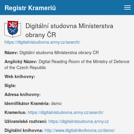
Registr Krameriů
Tog
nav
Digitální studovna Ministerstva
obrany ČR
https://digitalnistudovna.army.cz/search/
Název:
Digitální studovna Ministerstva obrany ČR
Anglický Název:
Digital Reading Room of the Ministry of Defence
of the Czech Republic
Web knihovny:
Sigla:
Adresa knihovny:
Identifikátor Kraméria:
dsmo
Kramerius:
https://digitalnistudovna.army.cz/search/
Uživatelské rozhraní:
https://digitalnistudovna.army.cz
Digitální knihovna:
http://www.digitalniknihovna.cz/dsmo/