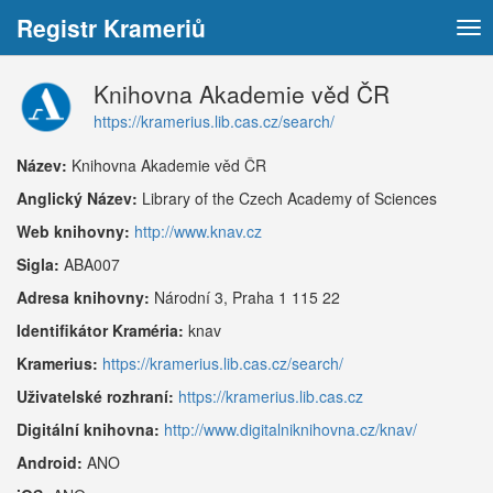
Registr Krameriů
Tog
nav
Knihovna Akademie věd ČR
https://kramerius.lib.cas.cz/search/
Název:
Knihovna Akademie věd ČR
Anglický Název:
Library of the Czech Academy of Sciences
Web knihovny:
http://www.knav.cz
Sigla:
ABA007
Adresa knihovny:
Národní 3, Praha 1 115 22
Identifikátor Kraméria:
knav
Kramerius:
https://kramerius.lib.cas.cz/search/
Uživatelské rozhraní:
https://kramerius.lib.cas.cz
Digitální knihovna:
http://www.digitalniknihovna.cz/knav/
Android:
ANO