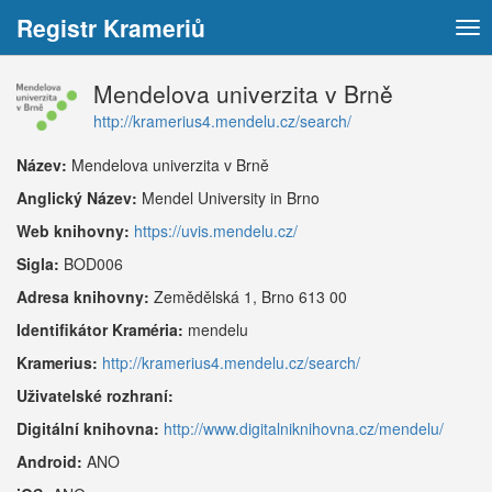
Registr Krameriů
Tog
nav
Mendelova univerzita v Brně
http://kramerius4.mendelu.cz/search/
Název:
Mendelova univerzita v Brně
Anglický Název:
Mendel University in Brno
Web knihovny:
https://uvis.mendelu.cz/
Sigla:
BOD006
Adresa knihovny:
Zemědělská 1, Brno 613 00
Identifikátor Kraméria:
mendelu
Kramerius:
http://kramerius4.mendelu.cz/search/
Uživatelské rozhraní:
Digitální knihovna:
http://www.digitalniknihovna.cz/mendelu/
Android:
ANO