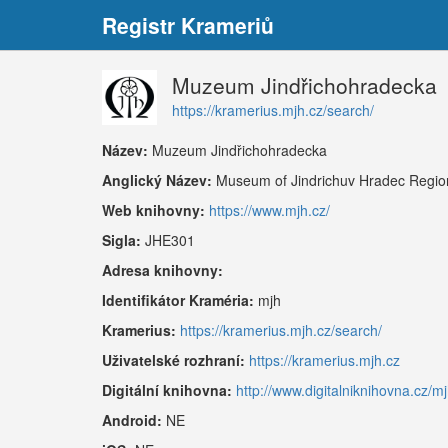
Registr Krameriů
Muzeum Jindřichohradecka
https://kramerius.mjh.cz/search/
Název:
Muzeum Jindřichohradecka
Anglický Název:
Museum of Jindrichuv Hradec Regio
Web knihovny:
https://www.mjh.cz/
Sigla:
JHE301
Adresa knihovny:
Identifikátor Kraméria:
mjh
Kramerius:
https://kramerius.mjh.cz/search/
Uživatelské rozhraní:
https://kramerius.mjh.cz
Digitální knihovna:
http://www.digitalniknihovna.cz/mj
Android:
NE