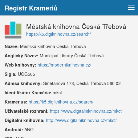
Registr Krameriů
Tog
nav
Městská knihovna Česká Třebová
https://k5.digiknihovna.cz/search/
Název:
Městská knihovna Česká Třebová
Anglický Název:
Municipal Library Česká Třebová
Web knihovny:
https://moderniknihovna.cz/
Sigla:
UOG505
Adresa knihovny:
Smetanova 173, Česká Třebová 560 02
Identifikátor Kraméria:
mkct
Kramerius:
https://k5.digiknihovna.cz/search/
Uživatelské rozhraní:
https://www.digitalniknihovna.cz/mkct
Digitální knihovna:
http://www.digitalniknihovna.cz/mkct/
Android:
ANO