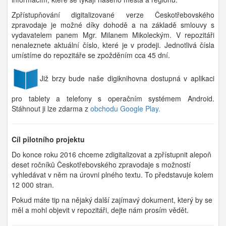
Zpřístupňování digitalizované verze Českotřebovského
zpravodaje je možné díky dohodě a na základě smlouvy s
vydavatelem panem Mgr. Milanem Mikoleckým. V repozitáři
nenaleznete aktuální číslo, které je v prodeji. Jednotlivá čísla
umístíme do repozitáře se zpožděním cca 45 dní.
Již brzy bude naše digiknihovna dostupná v aplikaci
pro tablety a telefony s operačním systémem Android.
Stáhnout ji lze zdarma z
obchodu Google Play.
Cíl pilotního projektu
Do konce roku 2016 chceme zdigitalizovat a zpřístupnit alepoň
deset ročníků Českotřebovského zpravodaje s možností
vyhledávat v něm na úrovni plného textu. To představuje kolem
12 000 stran.
Pokud máte tip na nějaký další zajímavý dokument, který by se
měl a mohl objevit v repozitáři, dejte nám prosím vědět.