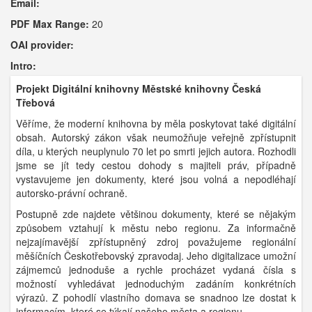
Email:
PDF Max Range:
20
OAI provider:
Intro:
Projekt Digitální knihovny Městské knihovny Česká
Třebová
Věříme, že moderní knihovna by měla poskytovat také digitální
obsah. Autorský zákon však neumožňuje veřejně zpřístupnit
díla, u kterých neuplynulo 70 let po smrti jejich autora. Rozhodli
jsme se jít tedy cestou dohody s majiteli práv, případně
vystavujeme jen dokumenty, které jsou volná a nepodléhají
autorsko-právní ochraně.
Postupně zde najdete většinou dokumenty, které se nějakým
způsobem vztahují k městu nebo regionu. Za informačně
nejzajímavější zpřístupněný zdroj považujeme regionální
měšíčních Českotřebovský zpravodaj. Jeho digitalizace umožní
zájmemců jednoduše a rychle procházet vydaná čísla s
možností vyhledávat jednoduchým zadáním konkrétních
výrazů. Z pohodlí vlastního domava se snadnoo lze dostat k
informacím, které se týkají našeho města a regionu.