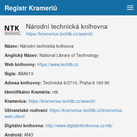
Registr Krameriů
Tog
nav
Národní technická knihovna
https://kramerius.techlib.cz/search/
Název:
Národní technická knihovna
Anglický Název:
National Library of Technology
Web knihovny:
https://www.techlib.cz
Sigla:
ABA013
Adresa knihovny:
Technická 6/2710, Praha 6 160 80
Identifikátor Kraméria:
ntk
Kramerius:
https://kramerius.techlib.cz/search/
Uživatelské rozhraní:
https://kramerius.techlib.cz/kramerius-
web-client/
Digitální knihovna:
http://www.digitalniknihovna.cz/ntk/
Android:
ANO