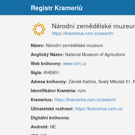
Registr Krameriů
Národní zemědělské muzeu
https://kramerius.nzm.cz/search/
Název:
Národní zemědělské muzeum
Anglický Název:
National Museum of Agriculture
Web knihovny:
www.nzm.cz
Sigla:
KHE801
Adresa knihovny:
Zámek Kačina, Svatý Mikuláš 51, 
Identifikátor Kraméria:
nzm
Kramerius:
https://kramerius.nzm.cz/search/
Uživatelské rozhraní:
https://kramerius.nzm.cz/
Digitální knihovna:
Android:
NE