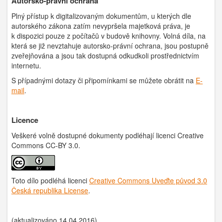
Autorsko-právní ochrana
Plný přístup k digitalizovaným dokumentům, u kterých dle
autorského zákona zatím nevypršela majetková práva, je
k dispozici pouze z počítačů v budově knihovny. Volná díla, na
která se již nevztahuje autorsko-právní ochrana, jsou postupně
zveřejňována a jsou tak dostupná odkudkoli prostřednictvím
internetu.
S případnými dotazy či připomínkami se můžete obrátit na
E-
mail
.
Licence
Veškeré volně dostupné dokumenty podléhají licenci Creative
Commons CC-BY 3.0.
Toto dílo podléhá licenci
Creative Commons Uveďte původ 3.0
Česká republika License
.
(aktualizováno 14.04.2016)