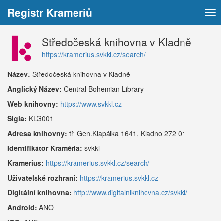
Registr Krameriů
Tog
nav
Středočeská knihovna v Kladně
https://kramerius.svkkl.cz/search/
Název:
Středočeská knihovna v Kladně
Anglický Název:
Central Bohemian Library
Web knihovny:
https://www.svkkl.cz
Sigla:
KLG001
Adresa knihovny:
tř. Gen.Klapálka 1641, Kladno 272 01
Identifikátor Kraméria:
svkkl
Kramerius:
https://kramerius.svkkl.cz/search/
Uživatelské rozhraní:
https://kramerius.svkkl.cz
Digitální knihovna:
http://www.digitalniknihovna.cz/svkkl/
Android:
ANO