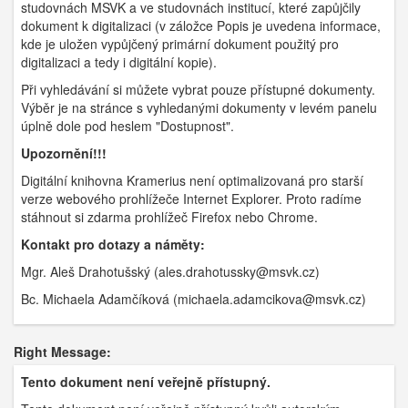
studovnách MSVK a ve studovnách institucí, které zapůjčily
dokument k digitalizaci (v záložce Popis je uvedena informace,
kde je uložen vypůjčený primární dokument použitý pro
digitalizaci a tedy i digitální kopie).
Při vyhledávání si můžete vybrat pouze přístupné dokumenty.
Výběr je na stránce s vyhledanými dokumenty v levém panelu
úplně dole pod heslem "Dostupnost".
Upozornění!!!
Digitální knihovna Kramerius není optimalizovaná pro starší
verze webového prohlížeče Internet Explorer. Proto radíme
stáhnout si zdarma prohlížeč Firefox nebo Chrome.
Kontakt pro dotazy a náměty:
Mgr. Aleš Drahotušský (ales.drahotussky@msvk.cz)
Bc. Michaela Adamčíková (michaela.adamcikova@msvk.cz)
Right Message:
Tento dokument není veřejně přístupný.