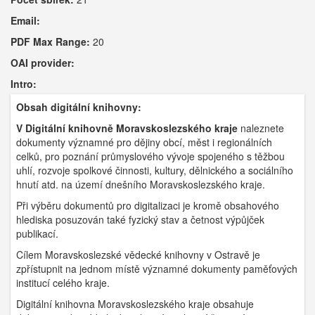
Email:
PDF Max Range:
20
OAI provider:
Intro:
Obsah digitální knihovny:
V Digitální knihovně Moravskoslezského kraje
naleznete
dokumenty významné pro dějiny obcí, měst i regionálních
celků, pro poznání průmyslového vývoje spojeného s těžbou
uhlí, rozvoje spolkové činnosti, kultury, dělnického a sociálního
hnutí atd. na území dnešního Moravskoslezského kraje.
Při výběru dokumentů pro digitalizaci je kromě obsahového
hlediska posuzován také fyzický stav a četnost výpůjček
publikací.
Cílem Moravskoslezské vědecké knihovny v Ostravě je
zpřístupnit na jednom místě významné dokumenty paměťových
institucí celého kraje.
Digitální knihovna Moravskoslezského kraje obsahuje