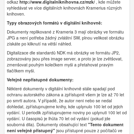
odkaz
http://www.digitalniknihovna.cz/mzk/
, kde můžete
vyhledávat ve více digitálních knihovnách Kramerius různých
knihoven.
Typy obrazových formátů v digitální knihovně:
Dokumenty replikované z Krameria 3 mají obrázky ve formátu
JPG a není potřeba žádný zvláštní SW, plnou velikost obrázku
získáte po kliknutí na větší náhled.
Digitalizace dle standardů NDK má obrázky ve formátu JP2,
zobrazovány jsou přes image server, a proto je lze zvětšovat,
zmenšovat pouhým kolečkem myši a přetahovat pravým
tlačítkem myši.
Veřejně nepřístupné dokumenty:
Některé dokumenty v digitální knihovně stále spadají pod
ochranu autorského zákona a zpřístupnit všem je lze až 70 let
po smrti autora. V případě, že autor neni nebo se nedal
dohledat, zpřístupnujeme knihy, kde uplynulo 100 let od jejich
vydání. U periodik zpřístupnujeme noviny po uplynuti 100 let od
vydání. U časopisů je lhůta 70 let od vydání (pokud jde
souborná dila). Dokumenty obsahující text
"Tento dokument
není veřejně přístupný"
jsou přístupné pouze z počítačů ve