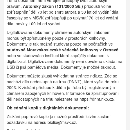
Tento dokument není veřejně přístupný kvůli autorským
právům.
Autorský zákon (121/2000 Sb.)
připouští volné
zpřístupnění děl 70 let po smrti autora a 50 let od vydání díla.
časopisy se v MSVK zpřístupňují po uplynutí 70 let od vydání
díla, noviny 100 let od vydání.
Digitalizované dokumenty chráněné autorským zákonem
mohou být zpřístupněny pouze v prostorách knihovny.
Dokumenty je tak možné studovat pouze na počítačích ve
studovně Moravskoslezské vědecké knihovny v Ostravě
nebo ve studovnách institucí které zapůjčily dokument k
digitalizaci. Digitalizované dokumenty není dovoleno ukládat na
USB či jiná paměťová média. Dokumenty je možné tisknout.
Dokument můžete zkusit vyhledat na stránce ndk.cz. Zde se
nachází díla nedostupná na trhu (DNNT), která vyšla do roku
2003. K získání přístupu k dílům je třeba být registrovaným
čtenářem zapojených knihoven. Informace ke zpřístupňování
děl nedostupných na trhu naleznete na https://dnnt.nkp.cz/.
Objednání kopií z digitálních dokumentů:
Získání papírové kopie je možné prostřednictvím zaslání
požadavku na adresu biblio@msvk.cz.