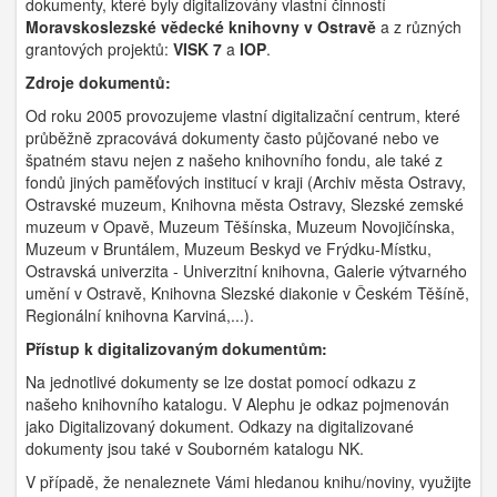
dokumenty, které byly digitalizovány vlastní činností
Moravskoslezské vědecké knihovny v Ostravě
a z různých
grantových projektů:
VISK 7
a
IOP
.
Zdroje dokumentů:
Od roku 2005 provozujeme vlastní digitalizační centrum, které
průběžně zpracovává dokumenty často půjčované nebo ve
špatném stavu nejen z našeho knihovního fondu, ale také z
fondů jiných paměťových institucí v kraji (Archiv města Ostravy,
Ostravské muzeum, Knihovna města Ostravy, Slezské zemské
muzeum v Opavě, Muzeum Těšínska, Muzeum Novojičínska,
Muzeum v Bruntálem, Muzeum Beskyd ve Frýdku-Místku,
Ostravská univerzita - Univerzitní knihovna, Galerie výtvarného
umění v Ostravě, Knihovna Slezské diakonie v Českém Těšíně,
Regionální knihovna Karviná,...).
Přístup k digitalizovaným dokumentům:
Na jednotlivé dokumenty se lze dostat pomocí odkazu z
našeho knihovního katalogu. V Alephu je odkaz pojmenován
jako Digitalizovaný dokument. Odkazy na digitalizované
dokumenty jsou také v Souborném katalogu NK.
V případě, že nenaleznete Vámi hledanou knihu/noviny, využijte