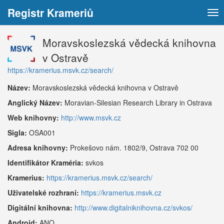
Registr Krameriů
Tog
nav
Moravskoslezská vědecká knihovna
v Ostravě
https://kramerius.msvk.cz/search/
Název:
Moravskoslezská vědecká knihovna v Ostravě
Anglický Název:
Moravian-Silesian Research Library in Ostrava
Web knihovny:
http://www.msvk.cz
Sigla:
OSA001
Adresa knihovny:
Prokešovo nám. 1802/9, Ostrava 702 00
Identifikátor Kraméria:
svkos
Kramerius:
https://kramerius.msvk.cz/search/
Uživatelské rozhraní:
https://kramerius.msvk.cz
Digitální knihovna:
http://www.digitalniknihovna.cz/svkos/
Android:
ANO