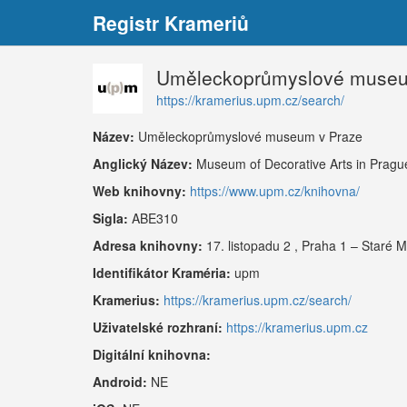
Registr Krameriů
Uměleckoprůmyslové museu
https://kramerius.upm.cz/search/
Název:
Uměleckoprůmyslové museum v Praze
Anglický Název:
Museum of Decorative Arts in Pragu
Web knihovny:
https://www.upm.cz/knihovna/
Sigla:
ABE310
Adresa knihovny:
17. listopadu 2 , Praha 1 – Staré 
Identifikátor Kraméria:
upm
Kramerius:
https://kramerius.upm.cz/search/
Uživatelské rozhraní:
https://kramerius.upm.cz
Digitální knihovna:
Android:
NE