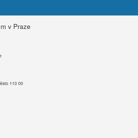
m v Praze
e
Město 110 00