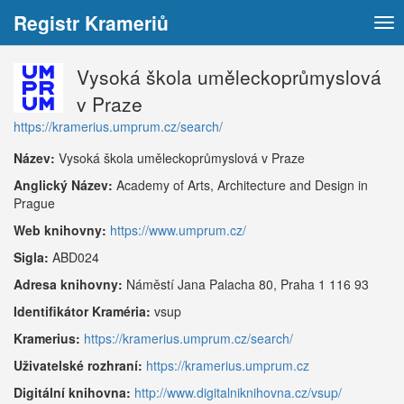
Registr Krameriů
Tog
nav
Vysoká škola uměleckoprůmyslová
v Praze
https://kramerius.umprum.cz/search/
Název:
Vysoká škola uměleckoprůmyslová v Praze
Anglický Název:
Academy of Arts, Architecture and Design in
Prague
Web knihovny:
https://www.umprum.cz/
Sigla:
ABD024
Adresa knihovny:
Náměstí Jana Palacha 80, Praha 1 116 93
Identifikátor Kraméria:
vsup
Kramerius:
https://kramerius.umprum.cz/search/
Uživatelské rozhraní:
https://kramerius.umprum.cz
Digitální knihovna:
http://www.digitalniknihovna.cz/vsup/